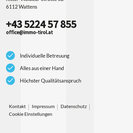
6112 Wattens
+43 5224 57 855
office@immo-tirol.at
check
Individuelle Betreuung
check
Alles aus einer Hand
check
Höchster Qualitätsanspruch
Kontakt
Impressum
Datenschutz
Cookie Einstellungen