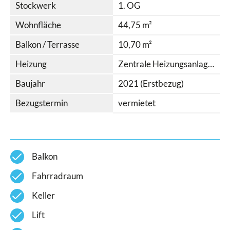
Stockwerk
1. OG
Wohnfläche
44,75 m²
Balkon / Terrasse
10,70 m²
Heizung
Zentrale Heizungsanlage - Gas, Fußbodenheizung
Baujahr
2021 (Erstbezug)
Bezugstermin
vermietet
check
Balkon
check
Fahrradraum
check
Keller
check
Lift