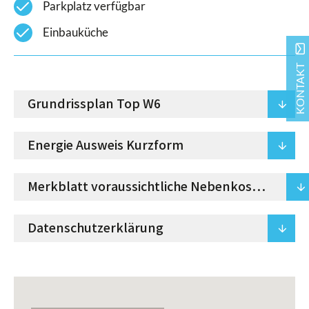
check
Parkplatz verfügbar
check
Einbauküche
mail
KONTAKT
Grundrissplan Top W6
arrowdown
Energie Ausweis Kurzform
arrowdown
Merkblatt voraussichtliche Nebenkosten
arrowdown
Datenschutzerklärung
arrowdown