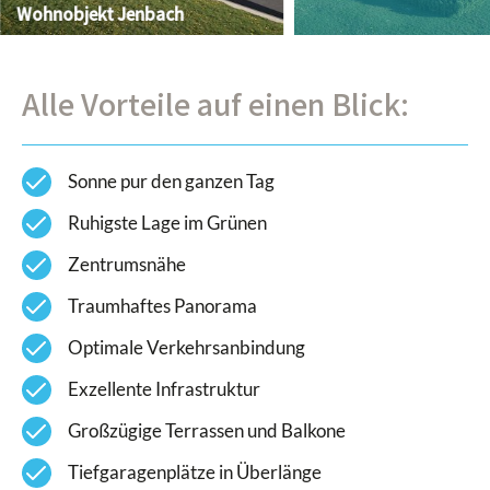
Wohnobjekt Jenbach
Alle Vorteile auf einen Blick:
check
Sonne pur den ganzen Tag
check
Ruhigste Lage im Grünen
check
Zentrumsnähe
check
Traumhaftes Panorama
check
Optimale Verkehrsanbindung
check
Exzellente Infrastruktur
check
Großzügige Terrassen und Balkone
check
Tiefgaragenplätze in Überlänge