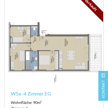
Verkauft
mail
KONTAKT
W5a -4 Zimmer EG
Wohnfläche: 90m²