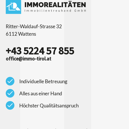
Ritter-Waldauf-Strasse 32
6112 Wattens
+43 5224 57 855
office@immo-tirol.at
check
Individuelle Betreuung
check
Alles aus einer Hand
check
Höchster Qualitätsanspruch