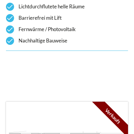
check
Lichtdurchflutete helle Räume
check
Barrierefrei mit Lift
check
Fernwärme / Photovoltaik
check
Nachhaltige Bauweise
Verkauft