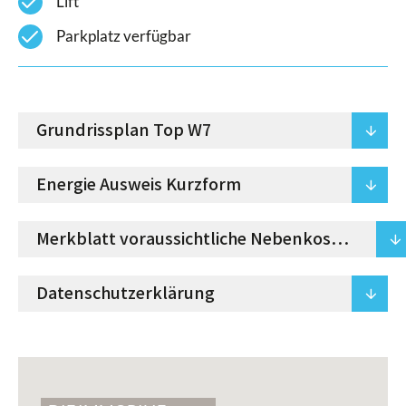
check
Lift
check
Parkplatz verfügbar
Grundrissplan Top W7
arrowdown
Energie Ausweis Kurzform
arrowdown
Merkblatt voraussichtliche Nebenkosten
arrowdown
Datenschutzerklärung
arrowdown