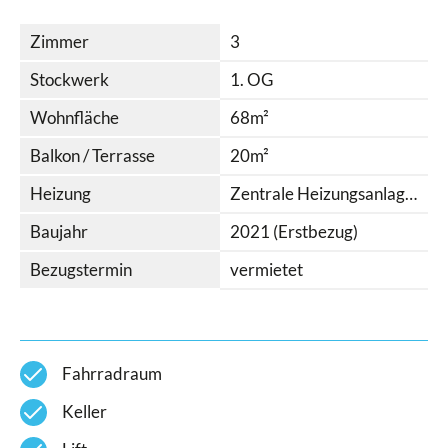
Zimmer
3
Stockwerk
1. OG
Wohnfläche
68m²
Balkon / Terrasse
20m²
Heizung
Zentrale Heizungsanlage - Gas, Fußbodenheizung
Baujahr
2021 (Erstbezug)
Bezugstermin
vermietet
check
Fahrradraum
check
Keller