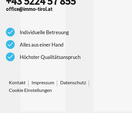
+43 5224 57 855
office@immo-tirol.at
check
Individuelle Betreuung
check
Alles aus einer Hand
check
Höchster Qualitätsanspruch
Kontakt
Impressum
Datenschutz
Cookie Einstellungen