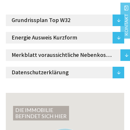
mail
KONTAKT
Grundrissplan Top W32
arrowdown
Energie Ausweis Kurzform
arrowdown
Merkblatt voraussichtliche Nebenkosten
arrowdown
Datenschutzerklärung
arrowdown
DIE IMMOBILIE
BEFINDET SICH HIER