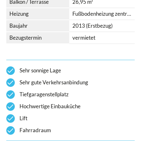
Balkon / Terrasse
26,95 m²
Heizung
Fußbodenheizung zentral und Solar
Baujahr
2013 (Erstbezug)
Bezugstermin
vermietet
check
Sehr sonnige Lage
check
Sehr gute Verkehrsanbindung
check
Tiefgaragenstellplatz
check
Hochwertige Einbauküche
check
Lift
check
Fahrradraum