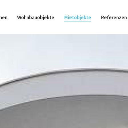
men
Wohnbauobjekte
Mietobjekte
Referenzen