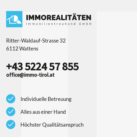
Ritter-Waldauf-Strasse 32
6112 Wattens
+43 5224 57 855
office@immo-tirol.at
check
Individuelle Betreuung
check
Alles aus einer Hand
check
Höchster Qualitätsanspruch