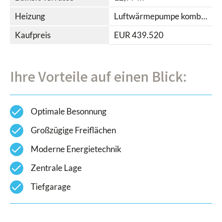
Heizung
Luftwärmepumpe kombiniert mit Photovoltaikanlage und Fußbodenheizung
Kaufpreis
EUR 439.520
Ihre Vorteile auf einen Blick:
check
Optimale Besonnung
check
Großzügige Freiflächen
check
Moderne Energietechnik
check
Zentrale Lage
check
Tiefgarage