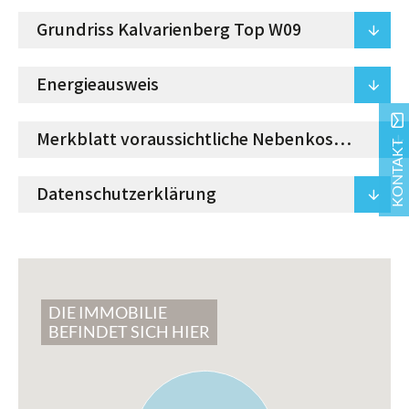
Grundriss Kalvarienberg Top W09
arrowdown
Energieausweis
arrowdown
mail
Merkblatt voraussichtliche Nebenkosten
arrowdown
KONTAKT
Datenschutzerklärung
arrowdown
DIE IMMOBILIE
BEFINDET SICH HIER