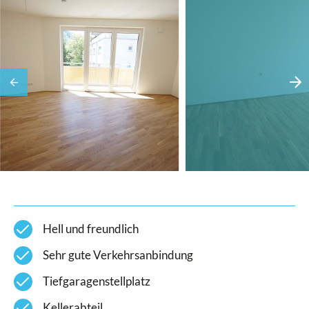
check
Hell und freundlich
check
Sehr gute Verkehrsanbindung
check
Tiefgaragenstellplatz
check
Kellerabteil