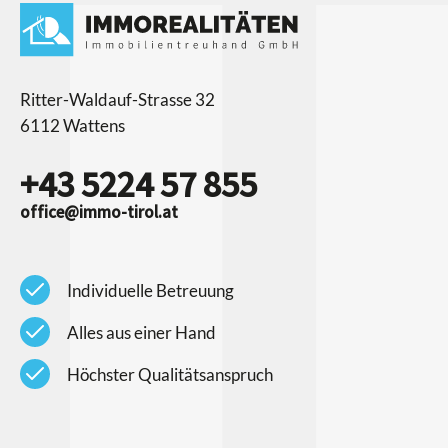
Ritter-Waldauf-Strasse 32
6112 Wattens
+43 5224 57 855
office@immo-tirol.at
check
Individuelle Betreuung
check
Alles aus einer Hand
check
Höchster Qualitätsanspruch