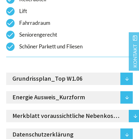
check
Lift
check
Fahrradraum
check
Seniorengerecht
mail
check
Schöner Parkett und Fliesen
KONTAKT
Grundrissplan_Top W1.06
arrowdown
Energie Ausweis_Kurzform
arrowdown
Merkblatt voraussichtliche Nebenkosten
arrowdown
Datenschutzerklärung
arrowdown