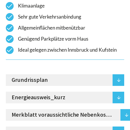
check
Klimaanlage
check
Sehr gute Verkehrsanbindung
check
Allgemeinflächen mitbenützbar
check
Genügend Parkplätze vorm Haus
check
Ideal gelegen zwischen Innsbruck und Kufstein
Grundrissplan
arrowdown
Energieausweis_kurz
arrowdown
Merkblatt voraussichtliche Nebenkosten
arrowdown