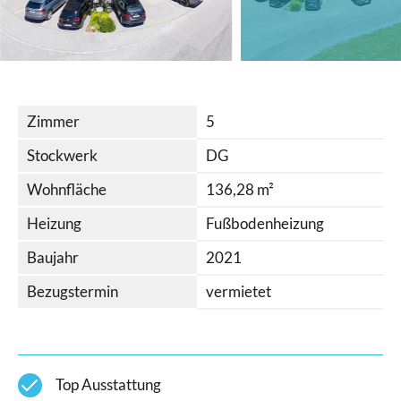
Zimmer
5
Stockwerk
DG
Wohnfläche
136,28 m²
Heizung
Fußbodenheizung
Baujahr
2021
Bezugstermin
vermietet
check
Top Ausstattung