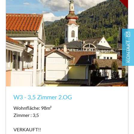
mail
KONTAKT
W3 - 3,5 Zimmer 2.OG
Wohnfläche: 98m²
Zimmer : 3,5
VERKAUFT!!