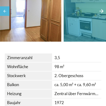
Zimmeranzahl
3,5
Wohnfläche
98 m²
Stockwerk
2. Obergeschoss
Balkon
ca. 5,00 m² + ca. 9,60 m²
Heizung
Zentral über Fernwärme Wattens mit Radiatoren
Baujahr
1972