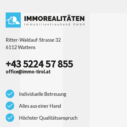
Ritter-Waldauf-Strasse 32
6112 Wattens
+43 5224 57 855
office@immo-tirol.at
check
Individuelle Betreuung
check
Alles aus einer Hand
check
Höchster Qualitätsanspruch