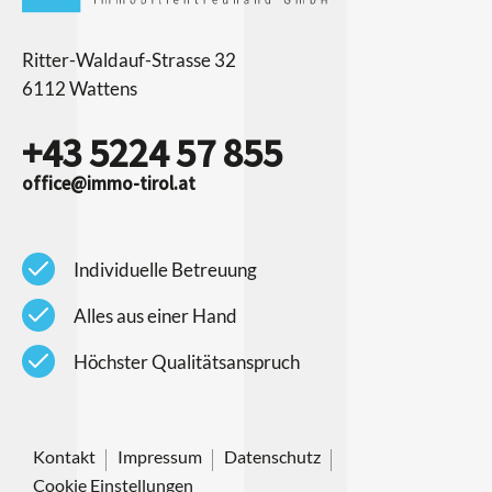
Ritter-Waldauf-Strasse 32
6112 Wattens
+43 5224 57 855
office@immo-tirol.at
check
Individuelle Betreuung
check
Alles aus einer Hand
check
Höchster Qualitätsanspruch
Kontakt
Impressum
Datenschutz
Cookie Einstellungen