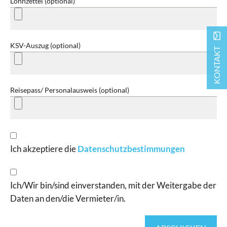
Lohnzettel (optional)
mail
KSV-Auszug (optional)
KONTAKT
Reisepass/ Personalausweis (optional)
Ich akzeptiere die
Datenschutzbestimmungen
Ich/Wir bin/sind einverstanden, mit der Weitergabe der
Daten an den/die Vermieter/in.