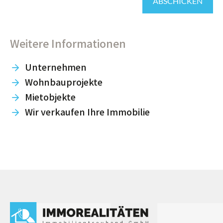
ABSCHICKEN
Weitere Informationen
arrowright
Unternehmen
arrowright
Wohnbauprojekte
arrowright
Mietobjekte
arrowright
Wir verkaufen Ihre Immobilie